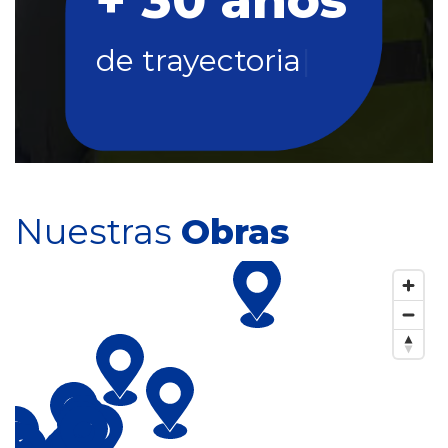
+
3
0
a
ñ
o
s
|
Nuestras
Obras